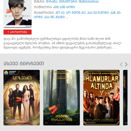
ჟანრი:
დრამა
,
თრილერი
,
ფანტასტიკა
რეჟისორი:
კიმ ჯუნ-სონი
მსახიობები:
კო სუ
,
სო გეონ-გუ
,
პაკ იუ-ჩჰონი
,
კან ჰე-
ჯონი
,
პაკ ინ-ჰვანი ...
პრობლემა
დაე-ჰო გამომძებელი ჟურნალისტი ცდილობს მისი სამი წლის წინ
გატაცებული შვილის პოვნას. ამ ამბის დეტალების გასახსენებლად ახალ
მეთოდს იყენებს, რომელშიც მისი ფსიქიატრი მეგობარი ეხმარება ...
ასევე გირჩევთ