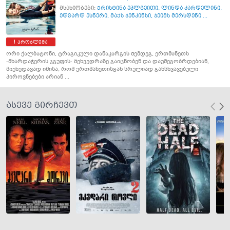
მსახიობები:
ქრისტინა ეპლგეითი
,
ლინდა კარდელინი
,
ედვარდ ესნერი
,
მაქს ჯენკინსი
,
ჯეიმს მერსდენი ...
პრობლემა
ორი ქალბატონი, ტრაგიკული დანაკარგის შემდეგ, ერთმანეთს
-მხარდაჭერის ჯგუფის- შეხვედრაზე გაიცნობენ და დაუმეგობრდებიან,
მიუხედავად იმისა, რომ ერთმანეთისგან სრულიად განსხვავებული
პიროვნებები არიან ...
ასევე გირჩევთ