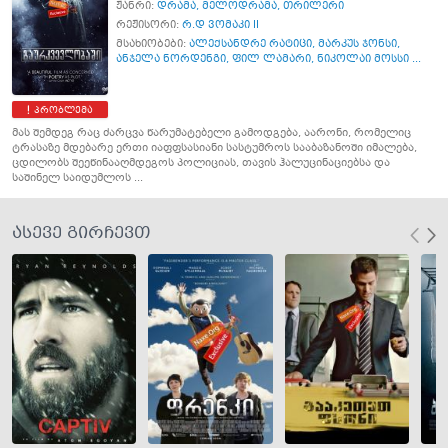
ჟანრი:
დრამა
,
მელოდრამა
,
თრილერი
რეჟისორი:
რ.დ ვომაკი II
მსახიობები:
ალექსანდრე რატიცი
,
მარკუს ჯონსი
,
ანჯელა ნორდენგი
,
ფილ ლამარი
,
ნიკოლაი მოსსი ...
პრობლემა
მას შემდეგ რაც ძარცვა წარუმატებელი გამოდგება, აარონი, რომელიც
ტრასაზე მდებარე ერთი იაფფსასიანი სასტუმროს სააბაზანოში იმალება,
ცდილობს შეეწინააღმდეგოს პოლიციას, თავის ჰალუცინაციებსა და
საშინელ საიდუმლოს ...
ასევე გირჩევთ