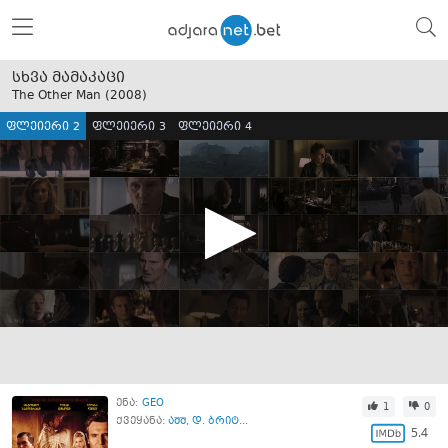
სხვა მამაკაცი
The Other Man (
2008
)
ფლეიერი 2
ფლეიერი 3
ფლეიერი 4
ენა:
GEO
1
0
ქვეყანა:
აშშ
,
დ. ბრიტ...
5.4