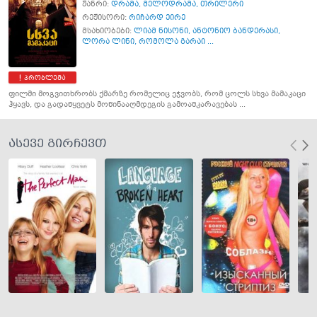
ჟანრი:
დრამა
,
მელოდრამა
,
თრილერი
რეჟისორი:
რიჩარდ ეირე
მსახიობები:
ლიამ ნისონი
,
ანტონიო ბანდერასი
,
ლორა ლინი
,
რომოლა გარაი ...
პრობლემა
ფილმი მოგვითხრობს ქმარზე რომელიც ეჭვობს, რომ ცოლს სხვა მამაკაცი
ჰყავს, და გადაწყვეტს მოწინააღმდეგის გამოაშკარავებას ...
ასევე გირჩევთ