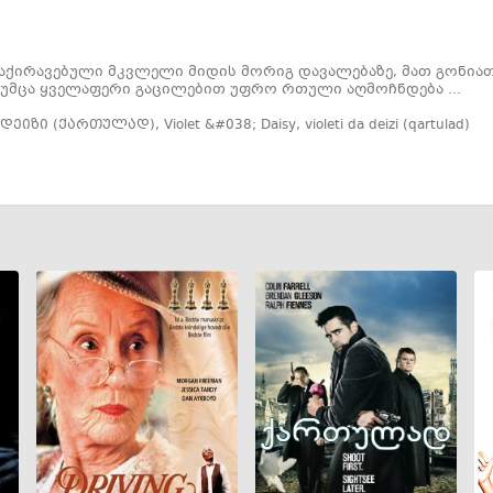
აქირავებული მკვლელი მიდის მორიგ დავალებაზე, მათ გონიათ
 თუმცა ყველაფერი გაცილებით უფრო რთული აღმოჩნდება ...
დეიზი (ქართულად)
,
Violet &#038; Daisy
,
violeti da deizi (qartulad)