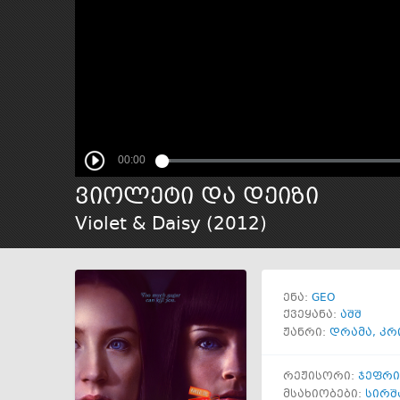
ვიოლეტი და დეიზი
Violet & Daisy (
2012
)
GEO
ენა:
ქვეყანა:
აშშ
ჟანრი:
დრამა
,
კრ
რეჟისორი:
ჯეფრი
მსახიობები:
სირშ