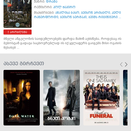
ჟანრი:
დრამა
რეჟისორი:
პოლ შაპირო
მსახიობები:
ანალისა ბასო
,
ჯეისონ პრისტლი
,
კელი
რაზერფორდი
,
ჯეისონ სერმაკი
,
ჯეიმს რიტინგერი ...
პრობლემა
ბნელი ანგელოზის საიდუმლოებებს ფარდა მაშინ აეხსნება, როდესაც ის
ბებოსტან გადავა საცხოვრებლად ის იქ ყვლაფერს გაიგებს მისი ოჯახის
შესახებ ...
ასევე გირჩევთ