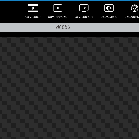
ფილმები
სერიალები
ტელევიზია
თურქული
ანიმაცი
ულად გახმოვანებული
ანიმე
ლერები