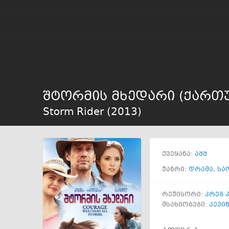
შტორმის მხედარი (ქართ
Storm Rider (
2013
)
ქვეყანა:
აშშ
ჟანრი:
დრამა
,
სა
რეჟისორი:
კრეგ 
მსახიობები:
კევი