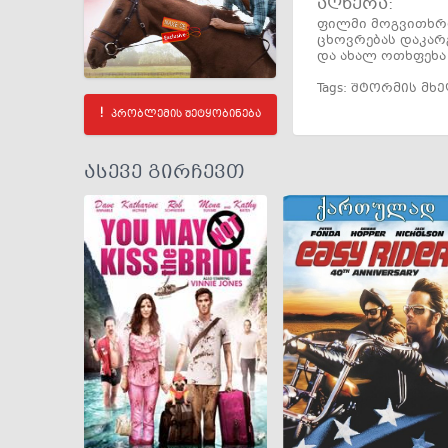
აღწერა:
ფილმი მოგვითხრო
ცხოვრებას დაკარგ
და ახალ ოთხფეხა მ
Tags:
შტორმის მხ
პრობლემის შეტყობინება
ასევე გირჩევთ