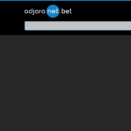
ქართ
თრეი