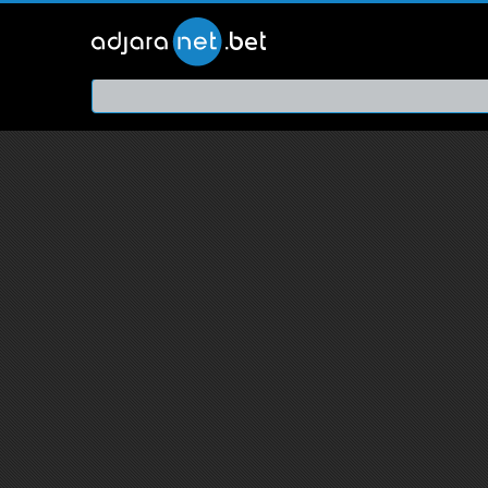
ქართ
თრეი