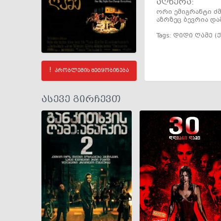
აღწერა:
ორი ემიგრანტი ძმ
აზრზეც ბევრია და
Tags:
დიდი ღამე 
პრობლემის შეტყობინება
ასევე გირჩევთ