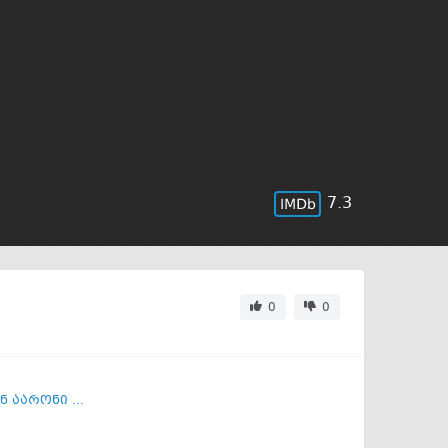
7.3
0
0
 აარონი ...