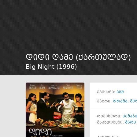
დიდი ღამე (ქართულად)
Big Night (
1996
)
ქვეყანა:
აშშ
ჟანრი:
დრამა
,
მე
რეჟისორი:
კემპბ
მსახიობები:
მარკ