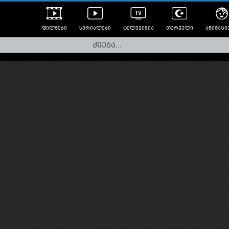
ფილმები
სერიალები
ტელევიზია
თურქული
ანიმაცი
ულად გახმოვანებული
ანიმე
ლერები