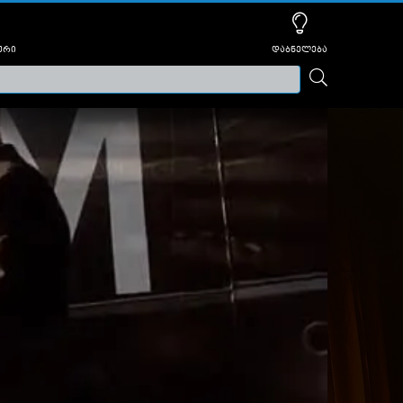
ური
დაბნელება