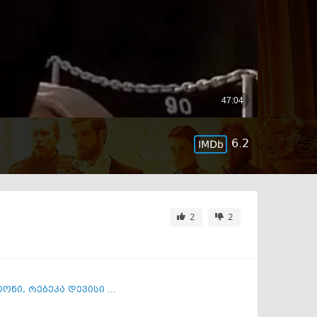
6.2
2
2
ტონი
,
რებეკა დევისი ...