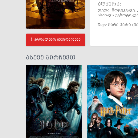
აღწერა:
დედა, მოცეკვავე,
ასახავს ეგზოტიკუ
Tags:
მატა ჰარი (
პრობლემის შეტყობინება
ასევე გირჩევთ