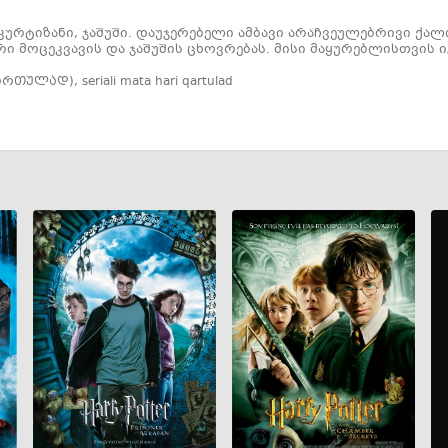
 კურტიზანი, ჯაშუში. დაუჯერებელი ამბავი არაჩვეულებრივი ქა
რი მოცეკვავის და ჯაშუშის ცხოვრებას. მისი მაყურებლისთვის 
ქართულად)
,
seriali mata hari qartulad