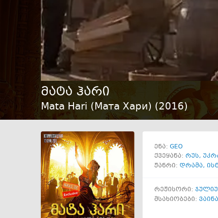
მატა ჰარი
Mata Hari (Мата Хари) (
2016
)
GEO
ენა:
ქვეყანა:
რუს
,
უკრ
ჟანრი:
დრამა
,
ის
რეჟისორი:
ჯულიუ
მსახიობები:
ვაინ