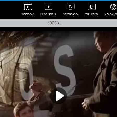
ფილმები
სერიალები
ტელევიზია
თურქული
ანიმაცი
ულად გახმოვანებული
ანიმე
ლერები