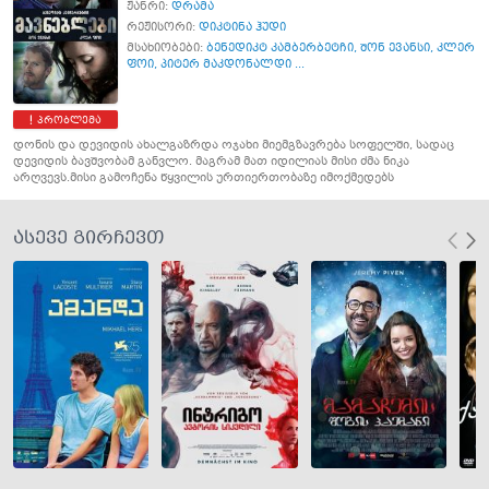
ჟანრი:
დრამა
რეჟისორი:
დიკტინა ჰუდი
მსახიობები:
ბენედიკტ კამბერბეტჩი
,
შონ ევანსი
,
კლერ
ფოი
,
პიტერ მაკდონალდი ...
პრობლემა
დონის და დევიდის ახალგაზრდა ოჯახი მიემგზავრება სოფელში, სადაც
დევიდის ბავშვობამ განვლო. მაგრამ მათ იდილიას მისი ძმა ნიკა
არღვევს.მისი გამოჩენა წყვილის ურთიერთობაზე იმოქმედებს
ასევე გირჩევთ