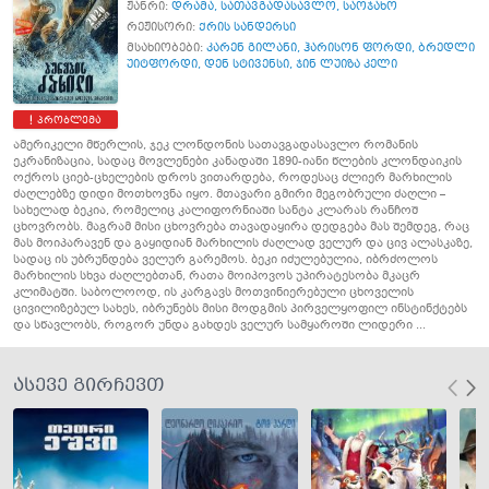
ჟანრი:
დრამა
,
სათავგადასავლო
,
საოჯახო
რეჟისორი:
ქრის სანდერსი
მსახიობები:
კარენ გილანი
,
ჰარისონ ფორდი
,
ბრედლი
უიტფორდი
,
დენ სტივენსი
,
ჯინ ლუიზა კელი
პრობლემა
ამერიკელი მწერლის, ჯეკ ლონდონის სათავგადასავლო რომანის
ეკრანიზაცია, სადაც მოვლენები კანადაში 1890-იანი წლების კლონდაიკის
ოქროს ციებ-ცხელების დროს ვითარდება, როდესაც ძლიერ მარხილის
ძაღლებზე დიდი მოთხოვნა იყო. მთავარი გმირი მეგობრული ძაღლი –
სახელად ბეკია, რომელიც კალიფორნიაში სანტა კლარას რანჩოშ
ცხოვრობს. მაგრამ მისი ცხოვრება თავადაყირა დედგება მას შემდეგ, რაც
მას მოიპარავენ და გაყიდიან მარხილის ძაღლად ველურ და ცივ ალასკაზე,
სადაც ის უბრუნდება ველურ გარემოს. ბეკი იძულებულია, იბრძოლოს
მარხილის სხვა ძაღლებთან, რათა მოიპოვოს უპირატესობა მკაცრ
კლიმატში. საბოლოოდ, ის კარგავს მოთვინიერებული ცხოველის
ცივილიზებულ სახეს, იბრუნებს მისი მოდგმის პირველყოფილ ინსტინქტებს
და სწავლობს, როგორ უნდა გახდეს ველურ სამყაროში ლიდერი ...
ასევე გირჩევთ