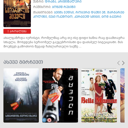
ჟანრი:
დრამა
,
კრიმინალური
რეჟისორი:
ჯოზეფ რუბინი
მსახიობები:
ჯეიმს ვუდსი
,
რობერტ დაუნი უმ
,
მარგარეტ
კოლინი
,
იუჯი ოკუმოტო
,
კერტვუდ სმიტი
,
ტომ ბაუერი
პრობლემა
ახალგაზრდა იურისტი, რომელმაც არც თუ ისე დიდი ხანია რაც დაამთავრა
სწავლა, მოხვდება სერიოზულ გაუგებრობაში და დაძაბულ სიტუაციაში. მას
მოუწევს გამოძიოს მეტად ჩახლართული საქმე ...
ასევე გირჩევთ