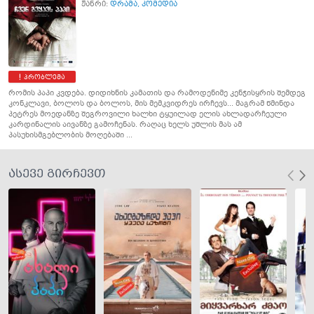
ჟანრი:
დრამა
,
კომედია
პრობლემა
რომის პაპი კვდება. დიდიხნის კამათის და რამოდენიმე კენჭისყრის შემდეგ
კონკლავი, ბოლოს და ბოლოს, მის მემკვიდრეს ირჩევს... მაგრამ წმინდა
პეტრეს მოედანზე შეგროვილი ხალხი ტყუილად ელის ახლადარჩეული
კარდინალის აივანზე გამოჩენას. რაღაც ხელს უშლის მას ამ
პასუხისმგებლობის მოღებაში ...
ასევე გირჩევთ