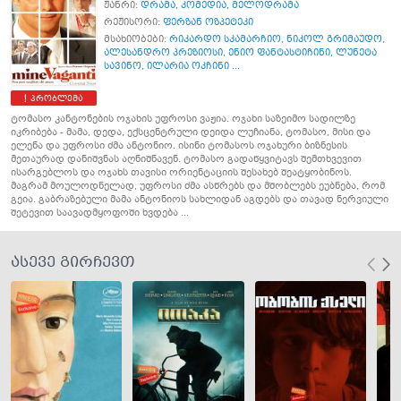
ჟანრი:
დრამა
,
კომედია
,
მელოდრამა
რეჟისორი:
ფერზან ოზპეტეკი
მსახიობები:
რიკარდო სკამარჩიო
,
ნიკოლ გრიმაუდო
,
ალესანდრო პრეზიოსი
,
ენიო ფანტასტიჩინი
,
ლუნეტა
სავინო
,
ილარია ოკჩინი ...
პრობლემა
ტომასო კანტონების ოჯახის უფროსი ვაჟია. ოჯახი საზეიმო სადილზე
იკრიბება - მამა, დედა, ექსცენტრული დეიდა ლუჩიანა, ტომასო, მისი და
ელენა და უფროსი ძმა ანტონიო. ისინი ტომასოს ოჯახური ბიზნესის
მეთაურად დანიშვნას აღნიშნავენ. ტომასო გადაწყვიტავს შემთხვევით
ისარგებლოს და ოჯახს თავისი ორიენტაციის შესახებ შეატყობინოს.
მაგრამ მოულოდნელად, უფროსი ძმა ასწრებს და მშობლებს ეუბნება, რომ
გეია. გაბრაზებული მამა ანტონიოს სახლიდან აგდებს და თავად ნერვიული
შეტევით საავადმყოფოში ხვდება ...
ასევე გირჩევთ