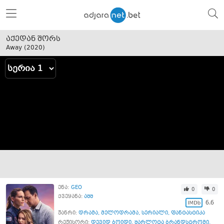
აქედან შორს
Away (
2020
)
ენა:
GEO
0
0
ქვეყანა:
აშშ
6.6
ჟანრი:
დრამა
,
მელოდრამა
,
სერიალი
,
ფანტასტიკა
რეჟისორი:
დევიდ ბოიდი
,
შარლოტა ბრანდსტრომი
,