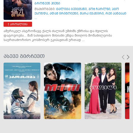
ბრონუენ ჰიუზი
მსახიობები:
ტალიტა ბეიტმანი
,
ჯოშ ჩარლზი
,
ატო
ესონდა
,
ადამ ირიგოიენი
,
მარკ ივანირი
,
რეი პანტაკი
...
პრობლემა
ამერიკელ ასტრონავტ ქალს ძალიან უმძიმს ქმრისა და შვილის
დატოვოება... მან სახიფათო მისიაში უნდა მიიღოს მონაწილეობა
საერთაშორისო კოსმოსურ ეკიპაჟთან ერთად ...
ასევე გირჩევთ