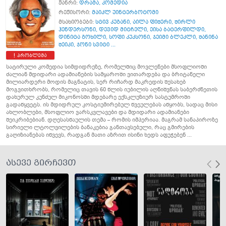
ჟანრი:
დრამა
,
კომედია
რეჟისორი:
მაიკლ უინტერბოტომი
მსახიობები:
სტივ კუგანი
,
აილა ფიშერი
,
შირლი
ჰენდერსონი
,
დევიდ მიტჩელი
,
ეისა ბატერფილდი
,
დინიტა გოხილი
,
სოფი კუკსონი
,
ჯეიმი ბლეკლი
,
შანინა
შეიკი
,
ჯონი სვიტი ...
პრობლემა
სატირული კომედია სიმდიდრეზე, რომელშიც მოვლენები მსოფლიოში
ძალიან მდიდარი ადამიანების სამყაროში ვითარდება და ბრიტანელი
მილიარდერი მოდის მაგნატის, სერ რიჩარდ მაკრედის შესახებ
მოგვითხრობს, რომელიც თავის 60 წლის იუბილის აღნიშვნას საბერძნეთის
დახურულ კუნძულ მიკონოსში მდებარე ექსკლუზიურ სასტუმროში
გადაწყვეტს. ის მდიდრულ კოსტიუმირებულ წვეულებას აწყობს, სადაც მისი
ახლობლები, მსოფლიო ვარსკვლავები და მდიდარი ადამიანები
შეიკრიბებიან. დღესასწაულის თემა – რომის იმპერიაა. მაგრამ სანაპიროზე
სირიელი ლტოლვილების ბანაკებია განთავსებული, რაც გმირების
გაღიზიანებას იწვევს, რადგან მათი აზრით ისინი ხედს აფუჭებენ ...
ასევე გირჩევთ