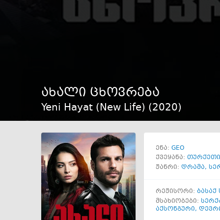
ახალი ცხოვრება
Yeni Hayat (New Life) (
2020
)
GEO
ენა:
ქვეყანა:
თურქეთ
ჟანრი:
დრამა
,
სე
რეჟისორი:
ბასაქ
მსახიობები:
სერქ
აქსონგური
,
დევრი