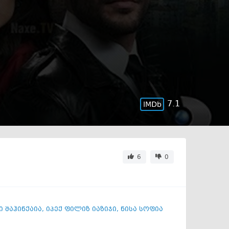
7.1
6
0
 შაჰინქაია
,
იპექ ფილიზ იაზიჯი
,
ნისა სოფია