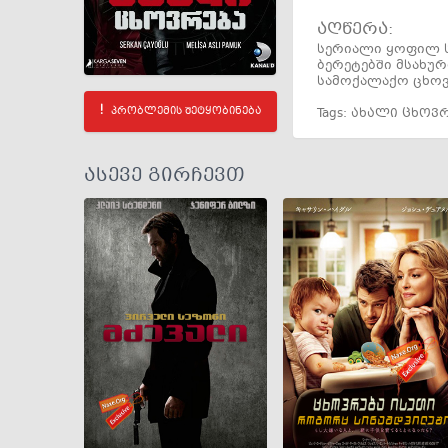
აღწერა:
სერიალი ყოფილ ს
ბერეტებში მსახურ
სამოქალაქო ცხოვ
პრობლემის შეტყობინება
Tags:
ახალი ცხოვ
ასევე გირჩევთ