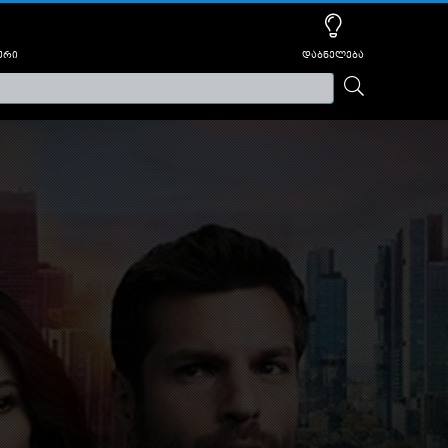
ური
დაბნელება