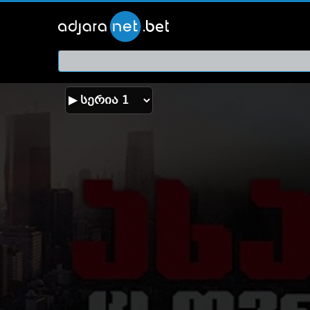
ქართ
თრეი