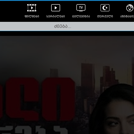
ფილმები
სერიალები
ტელევიზია
თურქული
ანიმაცი
ულად გახმოვანებული
ანიმე
ლერები