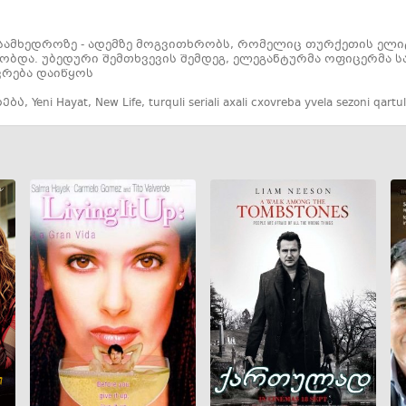
ამხედროზე - ადემზე მოგვითხრობს, რომელიც თურქეთის ელი
ობდა. უბედური შემთხვევის შემდეგ, ელეგანტურმა ოფიცერმა ს
რება დაიწყოს
რება
,
Yeni Hayat
,
New Life
,
turquli seriali axali cxovreba yvela sezoni qartu