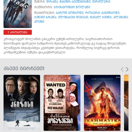
ჟანრი:
დრამა
,
მძაფრ-სიუჟეტიანი
,
თრილერი
რეჟისორი:
ქრისტოფერ ნოლანი
მსახიობები:
აარონ ჯონსონი
,
რობერტ პატინსონი
,
ქენეთ ბრანა
,
ელიზაბეტ დებიკი
,
მაიკლ ქეინი
,
კლემანს
პოეზი
პრობლემა
კრისტოფერ ნოლანის ეპიკური ექშენ-თრილერი, საერთაშორისო
შპიონაჟის ფარული სამყაროს შესახებ,კინოსრულად.გე სადაც მოვლენები
პლანეტის სხვადასხვა კუთხეში ვითარდება, რომელიც სივრცე-დროის
კონტინუუმით იქნება დაკავშირებული
ასევე გირჩევთ