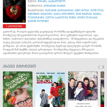
ჟანრი:
დრამა
,
საახალწლო
რეჟისორი:
ჯონათან რაიტი
მსახიობები:
მარკიან ტარიასიუკი
,
ჯენი როსი
,
რონ ლია
,
ჯენიფერ გიბსონი
,
ტარა იელენდი
,
დუგ მიურეი
,
ზეჰრა
ლევერმანი
,
ჯულია სკარლეტ დენი
,
ჯოდი ლარატი
,
ნადინ როდენი
პრობლემა
ჯეისონ ფ. რაიტის ყველაზე გაყიდვად რომანზე დაფუძნებული ფილმი,
რომელიც მოგვითხრობს რეპორტიორის, ჰოპ ჯენსენის ისტორიას. იგი
ხსნის -საშობაო ქილების- შესანიშნავ საიდუმლოს - მონეტებითა და ჩეკებით
სავსე ქილები სახლის კართან ხვდებოდათ მათ, ვისაც ამის საჭიროება
ქონდათ. ეს არის ფენომენი, რომელიც ბევრად სცილდება ტიპურ რომანს,
რადგან მან შექმნა ახალი ტრადიცია, რომელმაც შეცვალა მრავალი
ადამიანის ცხოვრება მათი გასაჭირის დროს მთელი ქვეყნის მასშტაბით
ასევე გირჩევთ