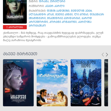
ჟანრი:
დრამა
,
თრილერი
რეჟისორი:
კუპერ კარლი
მსახიობები:
დენიზ აკდენიზი
,
მედელინ პეტშ
,
ალეკსანდრ კოკი
,
მეთიუ კინგი
,
ლი ჯონსი
,
დესემბერ
ენსმინგერი
,
მიკენდრიუ პერდარისი
,
ჯაროდ
კროუფორდი
,
კორტნი კომპტონი
,
კარლინა
პროტსენკო
პრობლემა
უსინათლო - მას შემდეგ, რაც თავდასხმის შედეგად დაბრმავდება, ელენ
ეშლენდი სამყაროს მოწყდება - გამოჯანმრთელებას ელოდება. თუმცა
მალე პარანოია შეიპყრობს
ასევე გირჩევთ