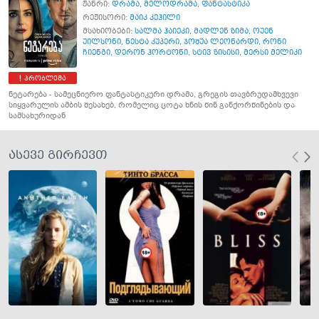
ჟანრი:
დრამა
,
მელოდრამა
,
ფანტასტიკა
რეჟისორი:
მაიკ კეჰილი
მსახიობები:
სალმა ჰაიეკი
,
მადლენ ზიმა
,
ოუენ
უილსონი
,
ნესტა კუპერი
,
ჯოშუა ლეონარდი
,
რონი
ჩიენგი
,
დერონ ჰორტონი
,
სტივ ზისისი
,
მერსი მელიკი
პრობლემა
ნეტარება - სამეცნიერო ფანტასტიკური დრამა, გრეგის თავბრუდამხვევი
სიყვარულის ამბის შესახებ, რომელიც ცოტა ხნის წინ განქორწინების და
სამსახურიდან
ასევე გირჩევთ