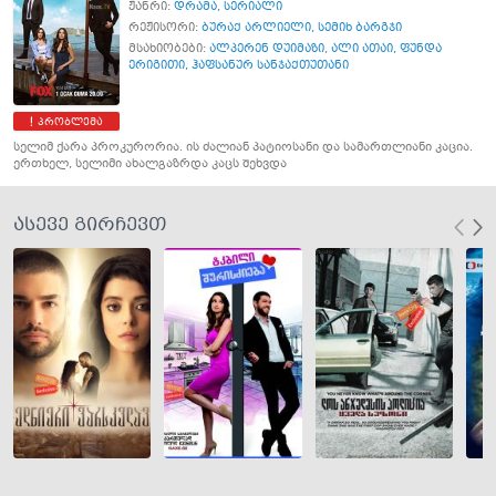
ჟანრი:
დრამა
,
სერიალი
რეჟისორი:
ბურაქ არლიელი
,
სემიხ ბარგჯი
მსახიობები:
ალპერენ დუიმაზი
,
ალი ათაი
,
ფუნდა
ერიგითი
,
ჰაფსანურ სანჯაქთუთანი
პრობლემა
სელიმ ქარა პროკურორია. ის ძალიან პატიოსანი და სამართლიანი კაცია.
ერთხელ, სელიმი ახალგაზრდა კაცს შეხვდა
ასევე გირჩევთ