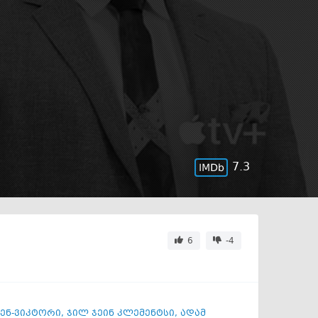
7.3
6
-4
ენ-ვიკტორი
,
ჯილ ჯეინ კლემენტსი
,
ადამ