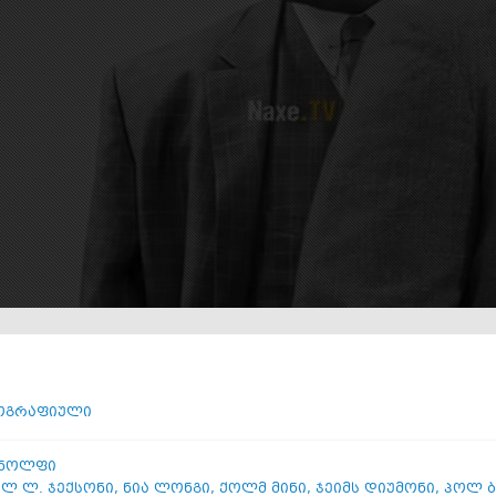
ოგრაფიული
 ნოლფი
ელ ლ. ჯექსონი
,
ნია ლონგი
,
ქოლმ მინი
,
ჯეიმს დიუმონი
,
პოლ ბ