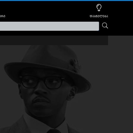
ური
დაბნელება