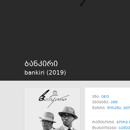
ბანკირი
bankiri (
2019
)
GEO
ენა:
ქვეყანა:
აშშ
ჟანრი:
დრამა
,
ბი
რეჟისორი:
ჯორჯ
მსახიობები:
სემუ