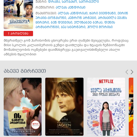
ჟანრი:
დრამა
,
საოჯახო
,
სპორტული
რეჟისორი:
ალეკს კენდრიკი
მსახიობები:
ალეკს კენდრიკი
,
შარი ვიედმანი
,
ეირინ
ურაიტ-ტომპსონი
,
კემრონ არნეტი
,
პრისცილა ევანს
შირერი
,
ბენ დეივისი
,
ელიზაბეტ ბეჩკა
,
დენის
არმსტრონგი
,
ჯეკ სტერნერი
,
ჰოლი მორისი
პრობლემა
მწვრთნელ ჯონ ჰარისონის ცხოვრება ერთ ღამეში შეიცვლება, როდესაც
მისი სკოლის კალათბურთის გუნდი დაიშლება და შტატის ჩემპიონატში
მონაწილეობის ოცნებები დაიმსხვრევა გაუთვალისწინებელი ახალი
ამბების წყალობით
ასევე გირჩევთ