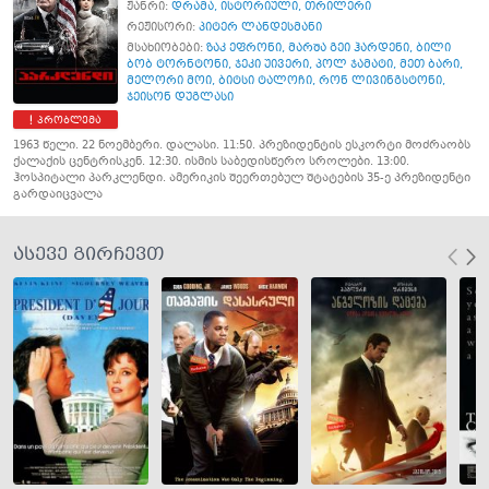
ჟანრი:
დრამა
,
ისტორიული
,
თრილერი
რეჟისორი:
პიტერ ლანდესმანი
მსახიობები:
ზაკ ეფრონი
,
მარშა გეი ჰარდენი
,
ბილი
ბობ ტორნტონი
,
ჯეკი უივერი
,
პოლ ჯამატი
,
მეთ ბარი
,
მელორი მოი
,
ბიტსი ტალოჩი
,
რონ ლივინგსტონი
,
ჯეისონ დუგლასი
პრობლემა
1963 წელი. 22 ნოემბერი. დალასი. 11:50. პრეზიდენტის ესკორტი მოძრაობს
ქალაქის ცენტრისკენ. 12:30. ისმის საბედისწერო სროლები. 13:00.
ჰოსპიტალი პარკლენდი. ამერიკის შეერთებულ შტატების 35-ე პრეზიდენტი
გარდაიცვალა
ასევე გირჩევთ