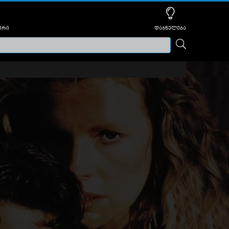
ური
დაბნელება