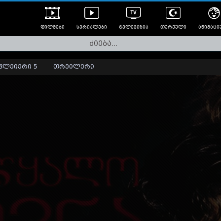
ფილმები
სერიალები
ტელევიზია
თურქული
ანიმაცი
ულად გახმოვანებული
ანიმე
ლერები
ფლეიერი 5
თრეილერი