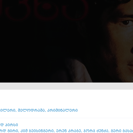
ილერი
,
მელოდრამა
,
კრიმინალური
დ პირსი
რდ გირი
,
კიმ ბეისინგერი
,
ერუნ კრაბე
,
ჯორჯ ძუნძა
,
გერი ბასა