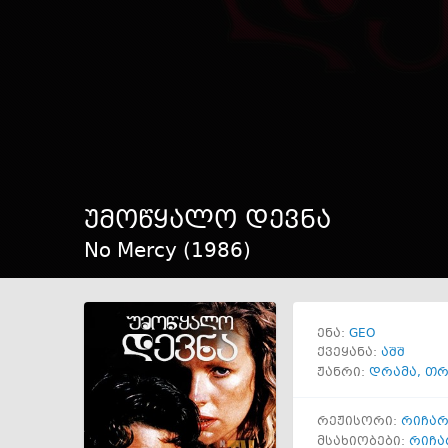
უმოწყალო დევნა
No Mercy (
1986
)
GEO
ენა:
ქვეყანა:
აშშ
ჟანრი:
დრამა
,
თრ
რეჟისორი:
რიჩარ
მსახიობები:
რიჩა