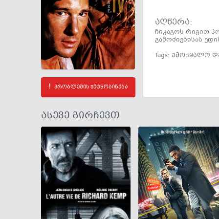
აღწერა:
ჩიკაგოს რიგით პ
გამოძიებისას ედი
Tags:
უმოწყალო დ
პრობლემის შეტყობინება
ასევე გირჩევთ