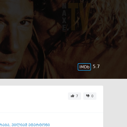
5.7
7
0
რაბა
,
უილიამ ეტერტონი