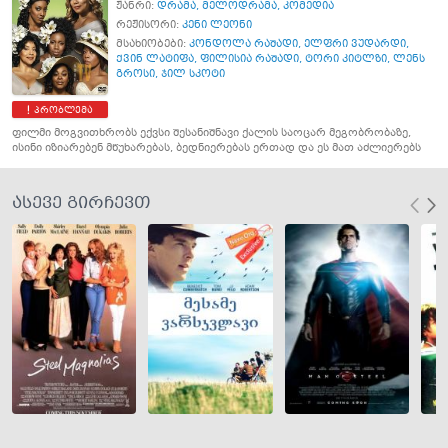
ჟანრი:
დრამა
,
მელოდრამა
,
კომედია
რეჟისორი:
კენი ლეონი
მსახიობები:
კონდოლა რაშადი
,
ელფრი ვუდარდი
,
ქვინ ლატიფა
,
ფილისია რაშადი
,
ტორი კიტლზი
,
ლენს
გროსი
,
ჯილ სკოტი
პრობლემა
ფილმი მოგვითხრობს ექვსი შესანიშნავი ქალის საოცარ მეგობრობაზე,
ისინი იზიარებენ მწუხარებას, ბედნიერებას ერთად და ეს მათ აძლიერებს
ასევე გირჩევთ