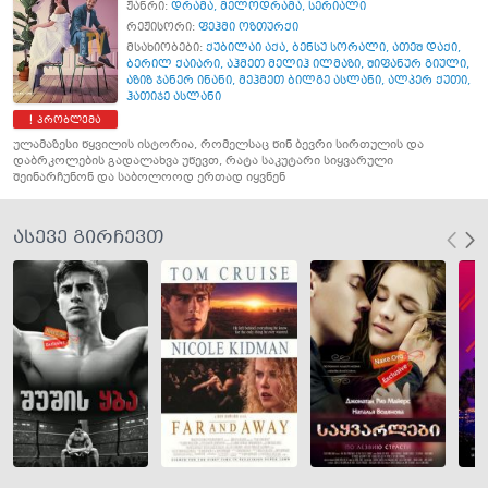
ჟანრი:
დრამა
,
მელოდრამა
,
სერიალი
რეჟისორი:
ფეჰმი ოზთურქი
მსახიობები:
ქუბილაი აქა
,
ბენსუ სორალი
,
ათეშ დაქი
,
ბერილ ქაიარი
,
აჰმეთ მელიჰ ილმაზი
,
შიფანურ გიული
,
აზიზ ჯანერ ინანი
,
მეჰმეთ ბილგე ასლანი
,
ალპერ ქუთი
,
ჰათიჯე ასლანი
პრობლემა
ულამაზესი წყვილის ისტორია, რომელსაც წინ ბევრი სირთულის და
დაბრკოლების გადალახვა უწევთ, რატა საკუტარი სიყვარული
შეინარჩუნონ და საბოლოოდ ერთად იყვნენ
ასევე გირჩევთ