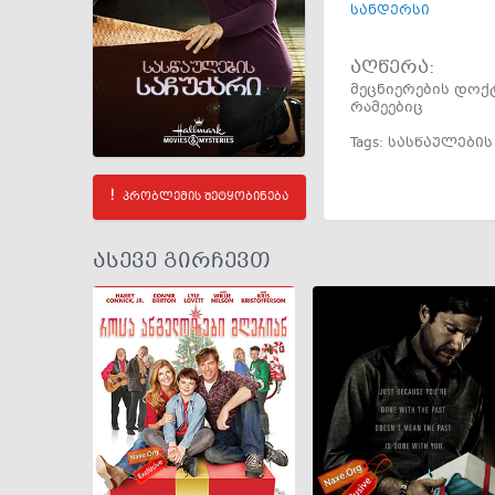
სანდერსი
აღწერა:
მეცნიერების დო
რამეებიც
Tags:
სასწაულების
პრობლემის შეტყობინება
ასევე გირჩევთ