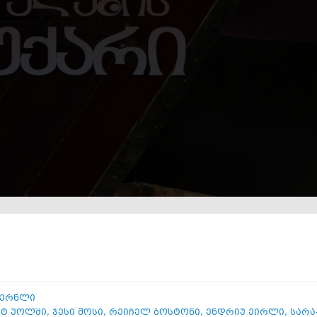
ფერნლი
იტ უოლში
,
ჯესი მოსი
,
რეიჩელ ბოსტონი
,
ენდრიუ ეირლი
,
სარა