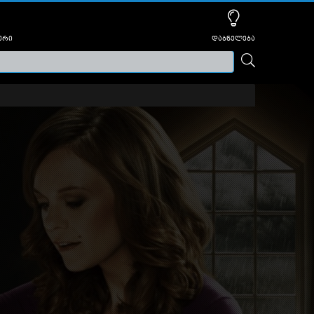
ური
დაბნელება