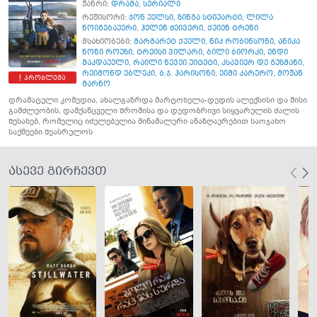
ჟანრი:
დრამა
,
სერიალი
რეჟისორი:
ჯონ უელსი
,
ზინგა სტიუარტი
,
ლილა
ნოიგებაუერი
,
ჰელენ შეივერი
,
ქუიენ ტრენი
მსახიობები:
მარგარეტ ქუელი
,
ნიკ რობინსონი
,
ანიკა
ნონი როუზი
,
ტრეისი ვილარი
,
ბილი ბიორკი
,
ენდი
მაკდაუელი
,
რაილი ნევეი უიტეტი
,
კსავიერ დე გუზმანი
,
რეიმონდ ებლეკი
,
ბ.ჯ. ჰარისონი
,
ეიმი კარერო
,
მოჟან
პრობლემა
მარნო
დრამატული კომედია, ახალგაზრდა მარტოხელა-დედის ალექსისი და მისი
გამძლეობის, დამქანცველი შრომისა და დედობრივი სიყვარულის ძალის
შესახებ, რომელიც იძულებულია მინამალური ანაზღაურებით საოჯახო
საქმეები შეასრულოს
ასევე გირჩევთ