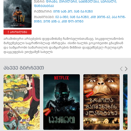
ჟანრი:
დრამა
,
თრილერი
,
საშინელება
,
სერიალი
,
ფანტასტიკა
რეჟისორი:
იონ სან-ჰო
,
იან იკ-ჩუნი
მსახიობები:
იუ ა-ინი
,
იან იკ-ჩუნი
,
კიმ ჰიონ-ჯუ
,
პაკ ჩონ-
მინი
,
ვონ ჯინ-ა
,
კიმ დო-იონი
პრობლემა
არამიწიერი არსებების დედამიწაზე ჩამოსვლისთანავე, სიკვდილიანობის
მაჩვენებელი საგრძნობლად იზრდება. ისინი ხალხს ჯოჯოხეთში გზავნიან
და სამყაროში სამართლის დამყარების მიზნით დაფუძნებულ რელიგიურ
დაჯგუფებას უთქვამენ სახელს
ასევე გირჩევთ