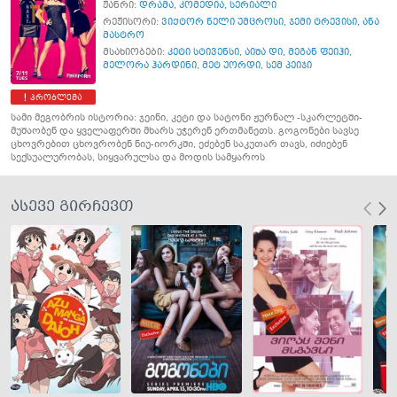
ჟანრი:
დრამა
,
კომედია
,
სერიალი
რეჟისორი:
ვიქტორ ნელი უმცროსი
,
ჯემი ტრევისი
,
ანა
მასტრო
მსახიობები:
კეტი სტივენსი
,
აიშა დი
,
მეგან ფეიჰი
,
მელორა ჰარდინი
,
მეტ უორდი
,
სემ პეიჯი
პრობლემა
სამი მეგობრის ისტორია: ჯეინი, კეტი და სატონი ჟურნალ -სკარლეტში-
მუშაობენ და ყველაფერში მხარს უჭერენ ერთმანეთს. გოგონები სავსე
ცხოვრებით ცხოვრობენ ნიუ-იორკში, ეძებენ საკუთარ თავს, იძიებენ
სექსუალურობას, სიყვარულსა და მოდის სამყაროს
ასევე გირჩევთ