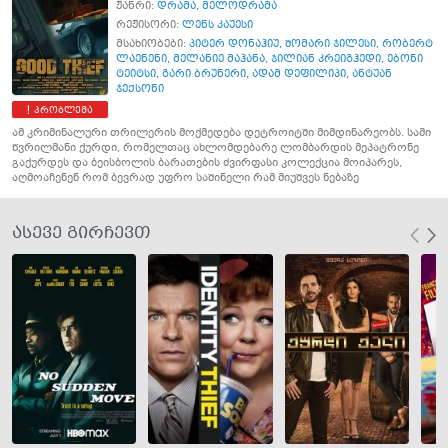
ჟანრი:
დრამა
,
მელოდრამა
რეჟისორი:
ლენს კაუესი
მსახიობები:
პიტერ დონაჰიუ
,
შომარი ჯილესი
,
რობერტ
ლაენენი
,
მელანიე მაჰანა
,
ჯილიან კრეიგჰედი
,
ებონი
ტეიტსი
,
გარი ბრუნერი
,
ადამ დეფილიპი
,
ანტუან
ჯექსონი
პრობლემა
ამ კრიმინალური თრილერის მოქმედება დეტროიტში მიმდინარეობს. სამი
წვრილმანი ქურდი, რომელთაც ახლომდებარე ლომბარდის მეპატრონე
გაქურდეს და ბეისბოლის ბარათების ძვირფასი კოლექცია მოიპარეს,
აღმოაჩენენ რომ ბევრად უფრო საშინელი რამ მიუშვეს ნებაზე
ასევე გირჩევთ