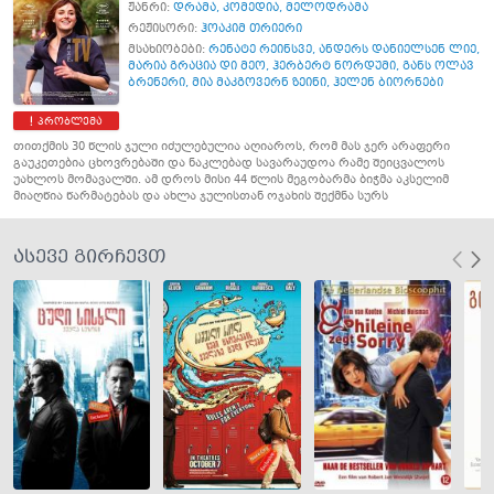
ჟანრი:
დრამა
,
კომედია
,
მელოდრამა
რეჟისორი:
ჰოაკიმ თრიერი
მსახიობები:
რენატე რეინსვე
,
ანდერს დანიელსენ ლიე
,
მარია გრაცია დი მეო
,
ჰერბერტ ნორდუმი
,
განს ოლავ
ბრენერი
,
მია მაკგოვერნ ზეინი
,
ჰელენ ბიორნები
პრობლემა
თითქმის 30 წლის ჯული იძულებულია აღიაროს, რომ მას ჯერ არაფერი
გაუკეთებია ცხოვრებაში და ნაკლებად სავარაუდოა რამე შეიცვალოს
უახლოს მომავალში. ამ დროს მისი 44 წლის მეგობარმა ბიჭმა აკსელიმ
მიაღწია წარმატებას და ახლა ჯულისთან ოჯახის შექმნა სურს
ასევე გირჩევთ