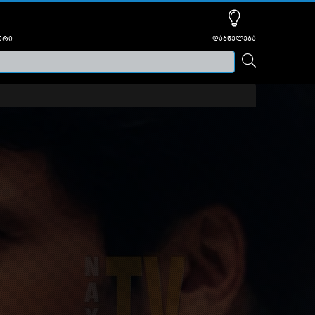
ური
დაბნელება