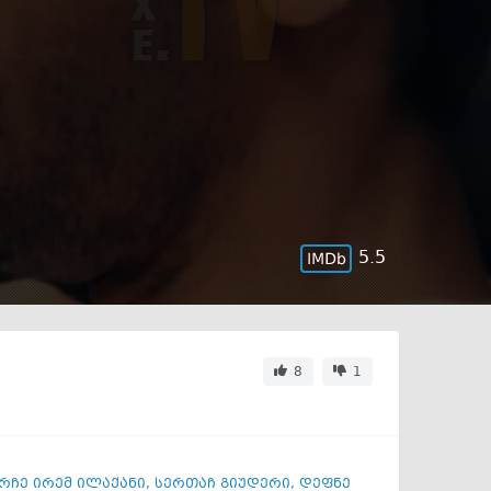
5.5
8
1
რჩე ირემ ილაქანი
,
სერთაჩ გიუდერი
,
დეფნე