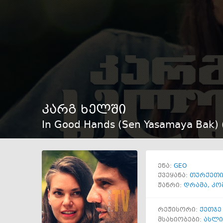
კარგ ხელში
In Good Hands (Sen Yasamaya Bak) 
GEO
ენა:
ქვეყანა:
თურქეთ
ჟანრი:
დრამა
,
კო
რეჟისორი:
ქეთჯე
მსახიობები:
ასლი