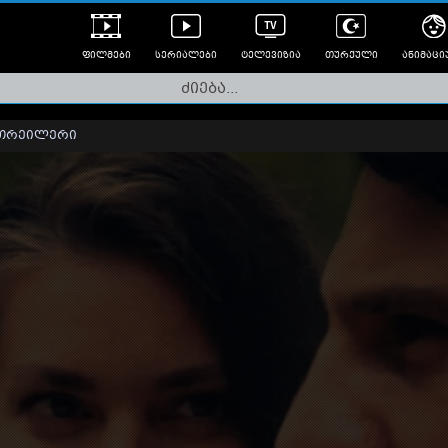
ფილმები
სერიალები
ტელევიზია
თურქული
ანიმაცი
ულად გახმოვანებული
ანიმე
ლერები
თრეილერი