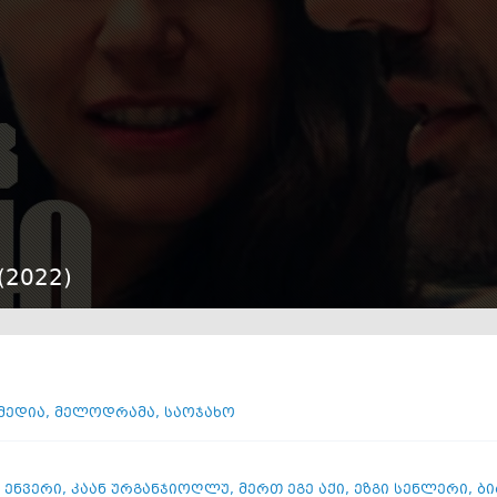
(
2022
)
ი
მედია
,
მელოდრამა
,
საოჯახო
 ენვერი
,
კაან ურგანჯიოღლუ
,
მერთ ეგე აქი
,
ეზგი სენლერი
,
ბი