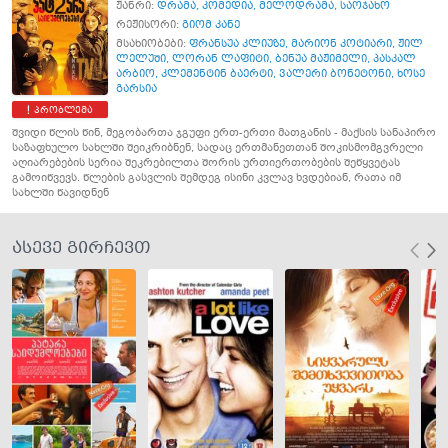
ჟანრი:
დრამა
,
კომედია
,
მელოდრამა
,
საოჯახო
რეჟისორი:
გიომ კანე
მსახიობები:
ფრანსუა კლიუზე
,
მარიონ კოტიარი
,
ჟილ
ლელუში
,
ლორან ლაფიტი
,
ბენუა მაჟიმელი
,
პასკალ
არბიო
,
კლემენტინ ბაერტი
,
ვალერი ბონეტონი
,
ხოსე
გარსია
პრობლემა
შვიდი წლის წინ, მეგობართა ჯგუფი ერთ-ერთი მათგანის - მაქსის სანაპირო
საზაფხულო სახლში შეიკრიბნენ, სადაც ერთმანეთთან შოკისმომგვრელი
აღიარებების სერია შეკრებილთა შორის ურთიერთობების შეწყვეტას
გამოიწვევს. წლების გასვლის შემდეგ ისინი კვლავ ხვდებიან, რათა იმ
სახლში წავიდნენ
ასევე გირჩევთ