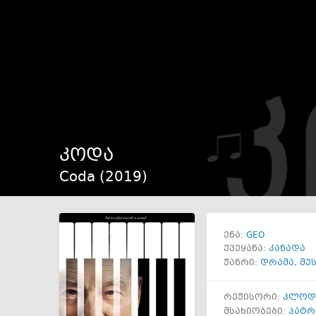
კოდა
Coda (
2019
)
GEO
ენა:
ქვეყანა:
კანადა
ჟანრი:
დრამა
,
მუ
რეჟისორი:
კლოდ
მსახიობები:
პატრ