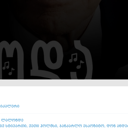
სიკალური
 ლალონდე
იქ სტიუართი
,
ქეთი ჰოლმსი
,
ჯანკარლო ესპოზიტო
,
დონ ანდე