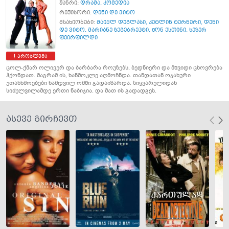
ჟანრი:
დრამა
,
კომედია
რეჟისორი:
დენი დე ვიტო
მსახიობები:
მაიქლ დუგლასი
,
კეტლინ ტერნერი
,
დენი
დე ვიტო
,
მარიანე ზეგებრეჰტი
,
შონ ესთინი
,
ხეზერ
ფეირფილდი
პრობლემა
ცოლ-ქმარ ოლივერ და ბარბარა როუზებს, ბედნიერი და მშვიდი ცხოვრება
ჰქონდათ. მაგრამ ის, ხანმოკლე აღმოჩნდა. თანდათან ოჯახური
უთანხმოებები ნამდვილ ომში გადაიზარდა. სიყვარულიდან
სიძულვილამდე ერთი ნაბიჯია. და მათ ის გადადგეს.
ასევე გირჩევთ