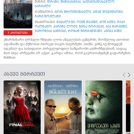
ჟანრი:
დრამა
,
ფანტასტიკა
,
სათავგადასავლო
,
სერიალი
რეჟისორი:
ტორ ფროიდენტალი
,
ადამ დევიდსონი
,
ჩერი ნოულანი
მსახიობები:
ნატალი ზი
,
ოუენ მეკენი
,
ჯონ სედა
,
ჩიკე
ოკონკვო
,
კარინა ლოგი
,
ზირა გორეცკი
,
ჯეკ მარტინი
,
ვერონიკა სანჩესი
,
როხან მირჩანდანი
,
კეევა ბენი
პრობლემა
უზარმაზარი ღრმული ჩნდება ლოს-ანჯელესის ცენტრში, რომელიც ასობით
ადამიანს და შენობას ითრევს თავის სიღრმეში. ისინი, ვინც იქ მოხვდენ,
იდუმალ და სახიფათო პირველყოფილ სამყაროში აღმოჩნდებიან, სადაც
მათ სხვა არჩევანი არ აქვთ, გარდა იმისა, რომ გაერთიანდნენ გადარჩენის
მიზნით.
ასევე გირჩევთ