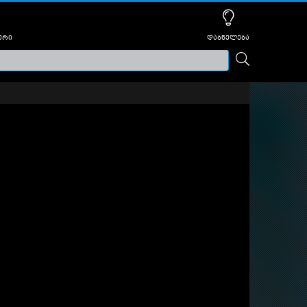
ური
დაბნელება