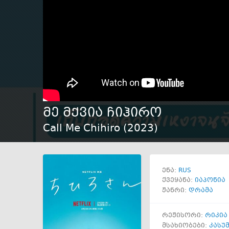
მე მქვია ჩიჰირო
Call Me Chihiro (
2023
)
RUS
ენა:
ქვეყანა:
იაპონია
ჟანრი:
დრამა
რეჟისორი:
რიკია
მსახიობები:
კასუ