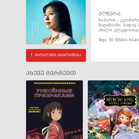
აღწერა:
ჩიჰირო – უკომპრო
მაღაზიაში, სადაც
ახალი ულუფისთვი
Tags:
მე მქვია ჩიჰ
პრობლემის შეტყობინება
ასევე გირჩევთ