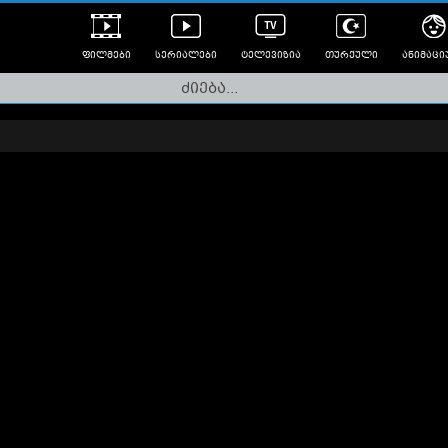
ფილმები
სერიალები
ტელევიზია
თურქული
ანიმაცი
ულად გახმოვანებული
ანიმე
ლერები