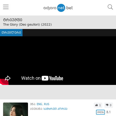
ტრიუმფი
The Glory (Deo geullori) (
2022
)
თრეილერი
ენა:
ENG
RUS
1
0
ქვეყანა:
სამხრეთ კორეა
8.1