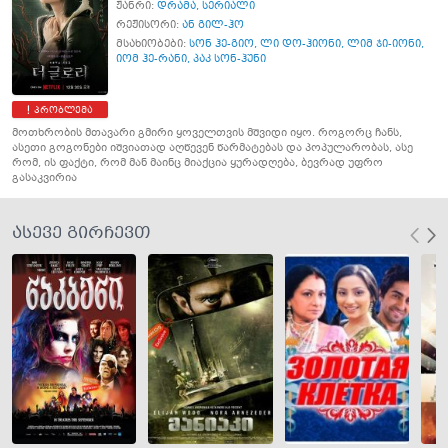
ჟანრი:
დრამა
,
სერიალი
რეჟისორი:
ან გილ-ჰო
მსახიობები:
სონ ჰე-გიო
,
ლი დო-ჰიონი
,
ლიმ ჯი-იონი
,
იომ ჰე-რანი
,
პაკ სონ-ჰუნი
პრობლემა
მოთხრობის მთავარი გმირი ყოველთვის მშვიდი იყო. როგორც ჩანს,
ასეთი გოგონები იშვიათად აღწევენ წარმატებას და პოპულარობას, ასე
რომ, ის ფაქტი, რომ მან მაინც მიაქცია ყურადღება, ბევრად უფრო
გასაკვირია
ასევე გირჩევთ