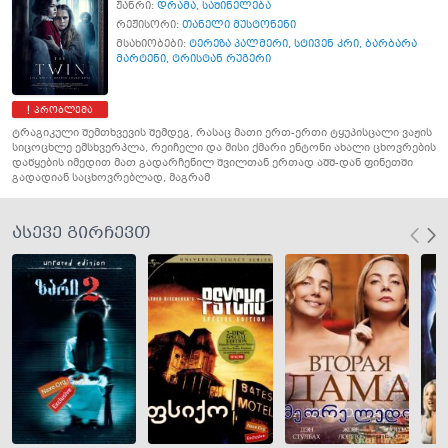
ჟანრი:
დრამა
,
საშინელება
რეჟისორი:
თანელი მუსტონენი
მსახიობები:
ტერეზა პალმერი
,
სტივენ კრი
,
ბარბარა
მარტენი
,
ტრისტან რუგერი
პრობლემა
ტრაგიკული შემთხვევის შემდეგ, რასაც მათი ერთ-ერთი ტყუპისცალი ვაჟის
სიცოცხლე ემსხვერპლა, რეიჩელი და მისი ქმარი ენტონი ახალი ცხოვრების
დაწყების იმედით მათ გადარჩენილ შვილთან ერთად აშშ-დან ფინეთში
გადადიან საცხოვრებლად, მაგრამ
ასევე გირჩევთ