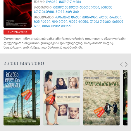
ჟანრი:
დრამა
,
მელოდრამა
რეჟისორი:
მიქელანჯელო ანტონიონი
,
სტივენ
სოდებერგი
,
ვონგ კარ-ვაი
მსახიობები:
რობერტ დაუნი უმცროსი
,
ალან არკინი
,
ჩენ ჩანგი
,
ლი გონი
,
ფენგ ტიენი
,
ლუიკ ონტიე
,
იანიუნ
ზოუ
,
ვინგ ტონგ შეუნგი
პრობლემა
მსოფლიო კინოკლასიკის წამყვანი რეჟისორების თვალით დანახული სამი
დაუვიწყარი ისტორია ეროტიკასა და სურვილზე, სამყაროში სადაც
სიყვარული განურჩევლად მართავს ადამიანებს.
ასევე გირჩევთ