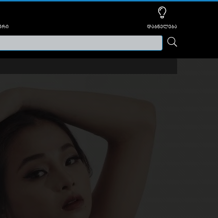
ური
დაბნელება