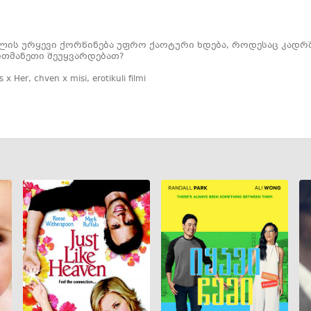
ის ურყევი ქორწინება უფრო ქაოტური ხდება, როდესაც კადრში 
თმანეთი შეუყვარდებათ?
s x Her
,
chven x misi
,
erotikuli filmi