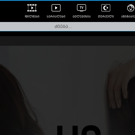
ფილმები
სერიალები
ტელევიზია
თურქული
ანიმაცი
ულად გახმოვანებული
ანიმე
ლერები