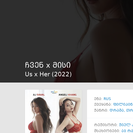
ჩვენ x მისი
Us x Her (
2022
)
RUS
ენა:
ქვეყანა:
ფილიპინ
ჟანრი:
დრამა
,
თრ
რეჟისორი:
ჟიულ 
მსახიობები:
აჯ რ