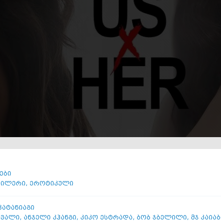
ები
ილერი
,
ეროტიკული
კატანიაგი
ავალი
,
ანჯელი კჰანგი
,
კიკო ესტრადა
,
ბობ ჯბელილი
,
მჯ კაია