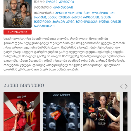
ჟანრი:
დრამა
,
კომედია
რეჟისორი:
არი ასტერი
მსახიობები:
ჰოაკინ ფენიქსი
,
პეტი ლიუპონი
,
ემი
რაიანი
,
ნატან ლეინი
,
კაილი როჯერსი
,
დენის
მენოჩეტი
,
პარკერ პოზი
,
ზოი ლისტერ ჯონსი
,
არმენ
ნაჰაპეტიანი
პრობლემა
სიურეალისტური საშინელებათა ფილმი, რომელშიც მოვლენები
ვითარდება ალტერნატიულ რეალობაში და მოგვითხრობს ყველა დროის
ერთ-ერთი ყველაზე წარმატებული მეწარმის ცხოვრების ისტორიას. ბო
უაღრესად საეჭვო გარემოებებში გარდაცვლილი დედის შესახებ გაიგებს.
სახლისკენ მიმავალ გზაზე ის თავის წარსულზე შემაშფოთებელ აღმოჩენას
აკეთებს. გზაში მთავარი გმირი ხვდება შხამიან ობობას, შურიან მოზარდს,
ობლების კულტს, დათვზე ამხედრებულ თავემზე მონადირეს, ფალოსის
ფორმის ურჩხულს და ბევრ სხვა საშინელებას.
ასევე გირჩევთ