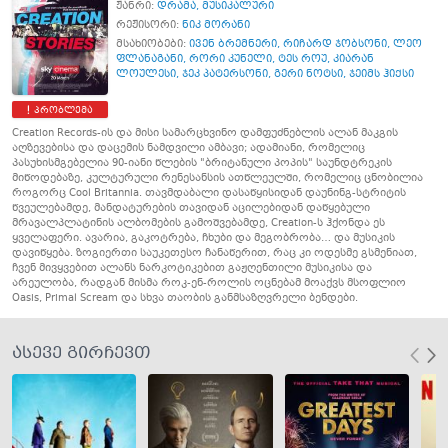
ჟანრი:
დრამა
,
მუსიკალური
რეჟისორი:
ნიკ მორანი
მსახიობები:
ივენ ბრემნერი
,
რიჩარდ ჯობსონი
,
ლეო
ფლანაგანი
,
რორი კუნელი
,
ტეს როუ
,
კიარან
ლოულესი
,
ჯეკ პატერსონი
,
გერი ნოტსი
,
ჯეიმს ჰიქსი
პრობლემა
Creation Records-ის და მისი სამარცხვინო დამფუძნებლის ალან მაკგის
აღზევებისა და დაცემის ნამდვილი ამბავი; ადამიანი, რომელიც
პასუხისმგებელია 90-იანი წლების "ბრიტანული პოპის" საუნდტრეკის
მიწოდებაზე, კულტურული რენესანსის ათწლეულში, რომელიც ცნობილია
როგორც Cool Britannia. თავმდაბალი დასაწყისიდან დაუნინგ-სტრიტის
წვეულებამდე, მანდატურების თავიდან აცილებიდან დაწყებული
მრავალპლატინის ალბომების გამოშვებამდე, Creation-ს ჰქონდა ეს
ყველაფერი. ავარია, გაკოტრება, ჩხუბი და მეგობრობა… და მუსიკის
დავიწყება. ზოგიერთი საუკეთესო ჩანაწერით, რაც კი ოდესმე გსმენიათ,
ჩვენ მივყვებით ალანს ნარკოტიკებით გაჟღენთილი მუსიკისა და
არეულობა, რადგან მისმა როკ-ენ-როლის ოცნებამ მოაქვს მსოფლიო
Oasis, Primal Scream და სხვა თაობის განმსაზღვრელი ბენდები.
ასევე გირჩევთ