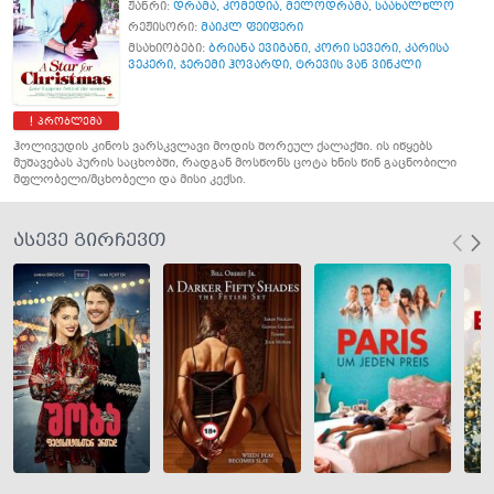
ჟანრი:
დრამა
,
კომედია
,
მელოდრამა
,
საახალწლო
რეჟისორი:
მაიკლ ფეიფერი
მსახიობები:
ბრიანა ევიგანი
,
კორი სევერი
,
კარისა
ვეკერი
,
ჯერემი ჰოვარდი
,
ტრევის ვან ვინკლი
პრობლემა
ჰოლივუდის კინოს ვარსკვლავი მოდის შორეულ ქალაქში. ის იწყებს
მუშავებას პურის საცხობში, რადგან მოსწონს ცოტა ხნის წინ გაცნობილი
მფლობელი/მცხობელი და მისი კექსი.
ასევე გირჩევთ