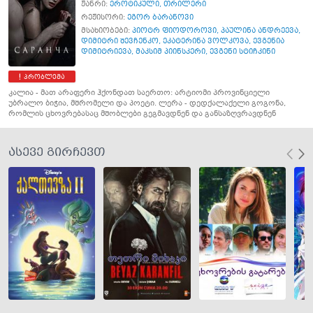
ჟანრი:
ეროტიკული
,
თრილერი
რეჟისორი:
ეგორ ბარანოვი
მსახიობები:
პიოტრ ფიოდოროვი
,
პაულინა ანდრეევა
,
დიმიტრი შევჩენკო
,
ეკატერინა ვოლკოვა
,
ევგენია
დიმიტრიევა
,
მაკსიმ პიინსკერი
,
ევგენი სტიჩკინი
პრობლემა
კალია - მათ არაფერი ჰქონდათ საერთო: არტიომი პროვინციელი
უბრალო ბიჭია, მშრომელი და პოეტი. ლერა - დედქალაქელი გოგონა,
რომლის ცხოვრებასაც მშობლები გეგმავდნენ და განსაზღვრავდნენ
ასევე გირჩევთ