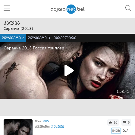
კალია
Саранча (
2013
)
ფლეიერი 2
ფლეიერი 3
თრეილერი
ენა:
RUS
10
6
ქვეყანა:
რუსეთი
5.7