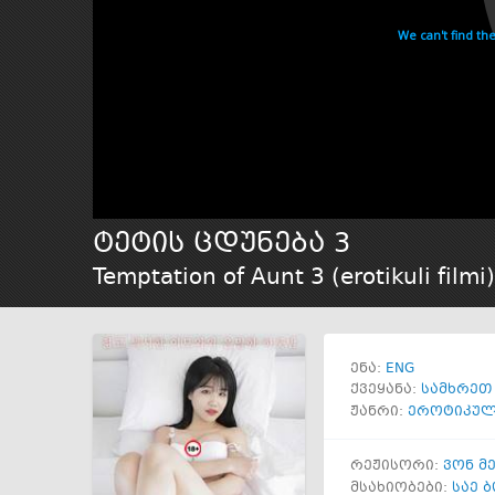
ტეტის ცდუნება 3
Temptation of Aunt 3 (erotikuli filmi)
ENG
ენა:
ქვეყანა:
სამხრეთ
ჟანრი:
ეროტიკუ
რეჟისორი:
ვონ მ
მსახიობები:
საე 