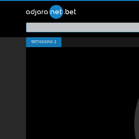
ქართ
თრეი
ფლეიერი 2