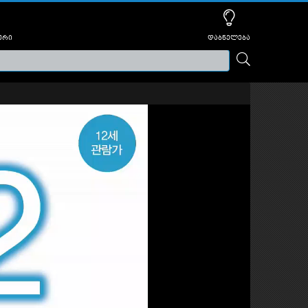
ური
დაბნელება