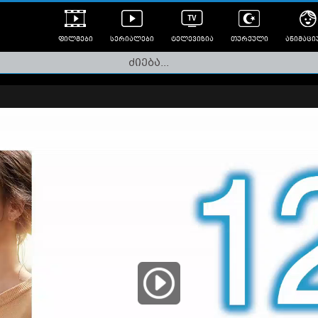
ფილმები
სერიალები
ტელევიზია
თურქული
ანიმაცი
ულად გახმოვანებული
ანიმე
ლერები